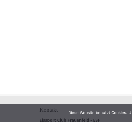
Kontakt
Diese Website benutzt Cookies. U
Eissport Club Frauenfeld - ESF
8500 Frauenfeld