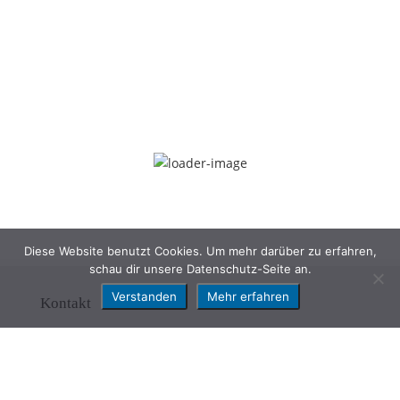
Diese Website benutzt Cookies. Um mehr darüber zu erfahren,
schau dir unsere Datenschutz-Seite an.
Verstanden
Mehr erfahren
Kontakt
Eissport Club Frauenfeld - ESF
8500 Frauenfeld
E-Mail:
info@eissportclub.ch