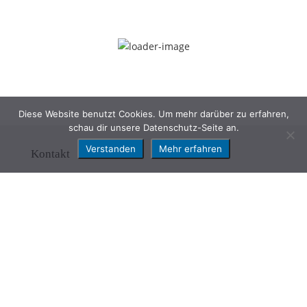
Diese Website benutzt Cookies. Um mehr darüber zu erfahren,
schau dir unsere Datenschutz-Seite an.
Verstanden
Mehr erfahren
Kontakt
Eissport Club Frauenfeld - ESF
8500 Frauenfeld
E-Mail:
info@eissportclub.ch
© 2023 Eissport Club Frauenfeld |
Impressum
|
Datenschutz
| Designed by PAS
solutions GmbH