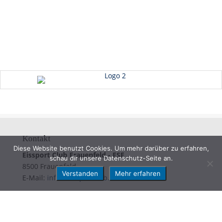
Kontakt
Diese Website benutzt Cookies. Um mehr darüber zu erfahren,
Eissport Club Frauenfeld - ESF
schau dir unsere Datenschutz-Seite an.
8500 Frauenfeld
Verstanden
Mehr erfahren
E-Mail:
info@eissportclub.ch
© 2023 Eissport Club Frauenfeld |